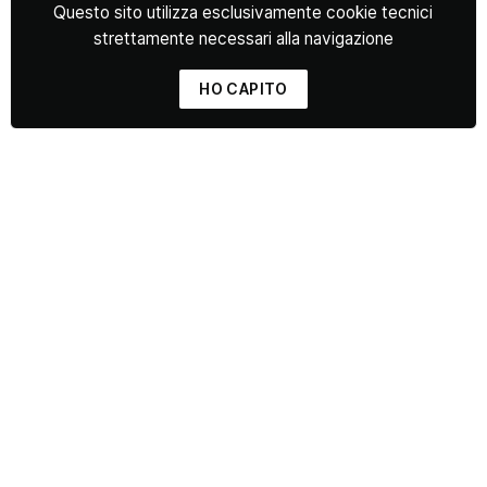
Questo sito utilizza esclusivamente cookie tecnici
strettamente necessari alla navigazione
HO CAPITO
Via delle Cascine 35,
50144 Firenze FI C/O Manifattura Tabacchi
Tel:
+39 333 333 3333
info@florencetattoacademy.com