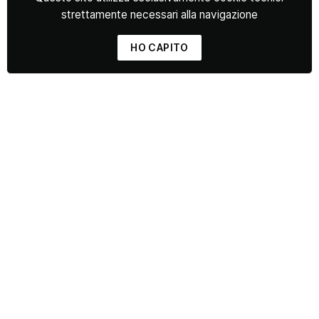
strettamente necessari alla navigazione
HO CAPITO
Via delle Cascine 35,
50144 Firenze FI C/O Manifattura Tabacchi
Tel:
+39 333 333 3333
info@florencetattoacademy.com